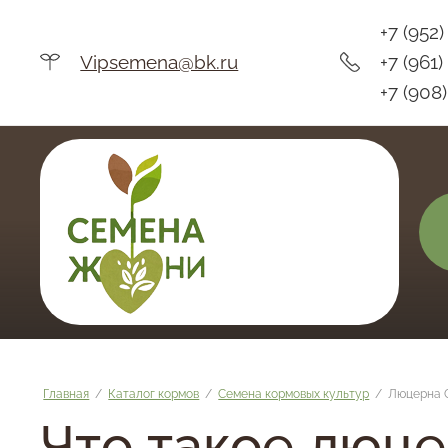
+7 (952)
Vipsemena@bk.ru
+7 (961
+7 (908
Главная
/
Каталог кормов
/
Семена кормовых культур
/
Люцерна 
Что такое люце