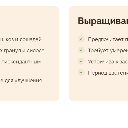
Выращива
ц, коз и лошадей
Предпочитает 
х гранул и силоса
Требует умерен
антиоксидантным
Устойчива к за
Период цветени
ра для улучшения