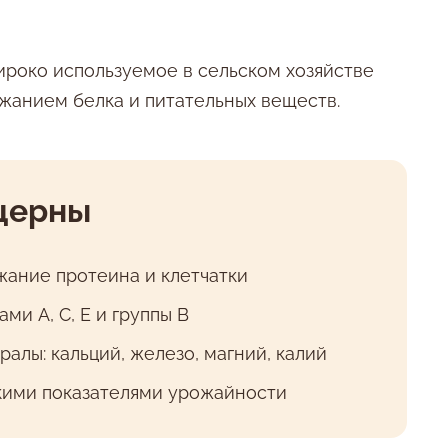
ироко используемое в сельском хозяйстве
ржанием белка и питательных веществ.
церны
ание протеина и клетчатки
ми A, C, E и группы B
алы: кальций, железо, магний, калий
кими показателями урожайности