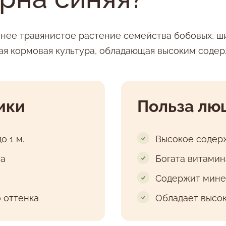
етнее травянистое растение семейства бобовых, ш
ная кормовая культура, обладающая высоким соде
ики
Польза лю
о 1 м.
Высокое содерж
та
Богата витамина
Содержит минер
 оттенка
Обладает высо